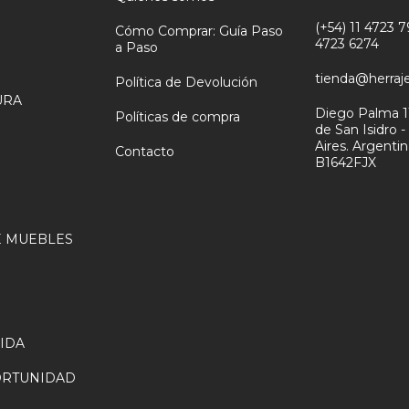
(+54) 11 4723 79
Cómo Comprar: Guía Paso
4723 6274
a Paso
tienda@herraj
Política de Devolución
URA
Diego Palma 1
Políticas de compra
de San Isidro 
N
Aires. Argenti
Contacto
B1642FJX
 MUEBLES
VIDA
ORTUNIDAD