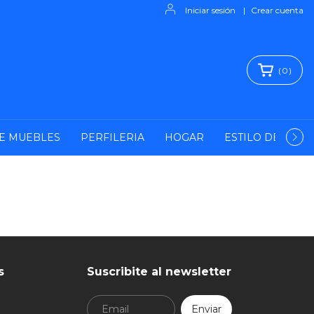
Iniciar sesión
|
Crear cuenta
(
0
)
E MUEBLES
PERFILERIA
HOGAR
ESTILO DE VIDA
s
Suscribite al newsletter