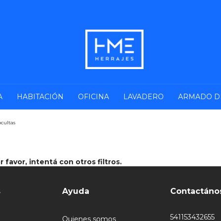
A
HABITACIÓN
OFICINA
LAVADERO
ARMADO D
ocultas
favor, intentá con otros filtros.
s
Ayuda
Contactáno
541153432655
Quienes somos