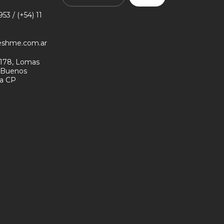
53 / (+54) 11
eshme.com.ar
178, Lomas
- Buenos
na CP