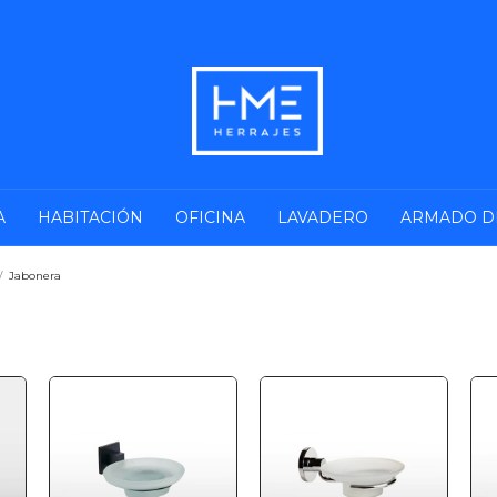
A
HABITACIÓN
OFICINA
LAVADERO
ARMADO D
/
Jabonera