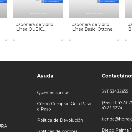
Jabonera de vidrio
Jabonera de vidrio
J
Línea QUBIC,
Línea Basic, Ottone
B
Ottone Design
Design
D
s
Ayuda
Contactáno
541153432655
Quienes somos
(+54) 11 4723 79
Cómo Comprar: Guía Paso
4723 6274
a Paso
tienda@herraj
Política de Devolución
URA
Diego Palma 1
Políticas de compra