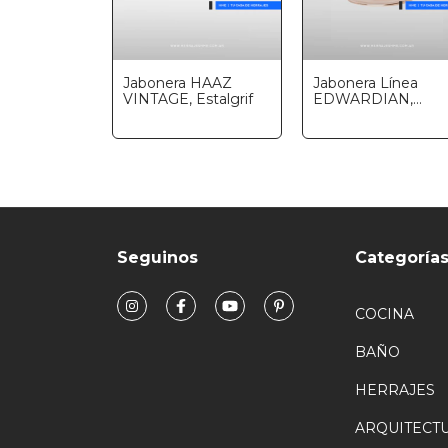
Jabonera HAAZ
Jabonera Línea
VINTAGE, Estalgrif
EDWARDIAN,
Ottone Design
Seguinos
Categoría
COCINA
BAÑO
HERRAJES
ARQUITECT