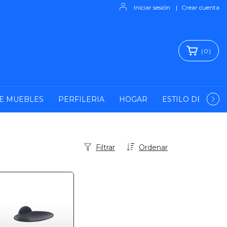
Iniciar sesión
|
Crear cuenta
(
0
)
E MUEBLES
PERFILERIA
HOGAR
ESTILO DE VIDA
Filtrar
Ordenar