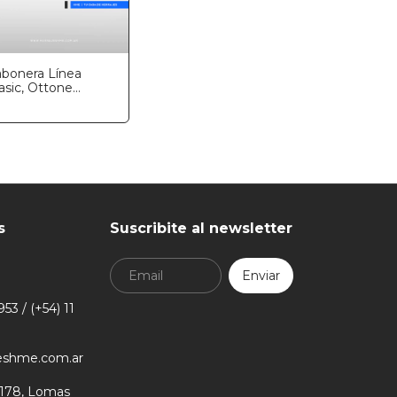
abonera Línea
asic, Ottone
esign
s
Suscribite al newsletter
53 / (+54) 11
eshme.com.ar
178, Lomas