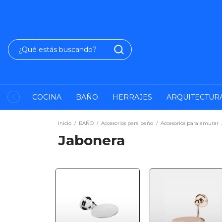
COCINA
BAÑO
HERRAJES
ARQUITECTUR
Inicio
/
BAÑO
/
Accesorios para baño
/
Accesorios para amurar
Jabonera