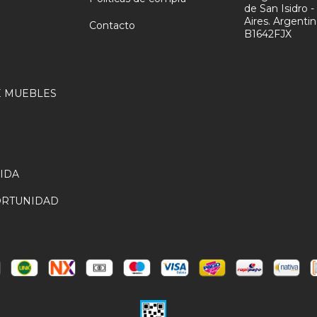
de San Isidro 
N
Aires. Argenti
Contacto
B1642FJX
 MUEBLES
VIDA
ORTUNIDAD