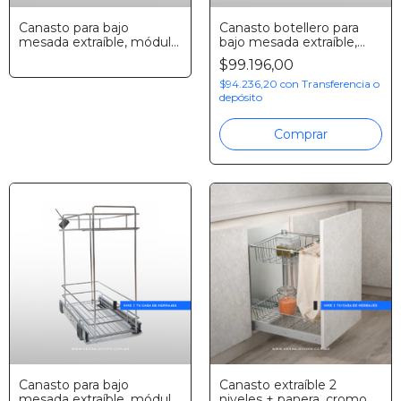
Canasto para bajo
Canasto botellero para
mesada extraíble, módulo
bajo mesada extraíble,
360 mm, cromo, Fark
módulo 130 mm, cromo,
$99.196,00
Fark
$94.236,20
con
Transferencia o
depósito
Comprar
Canasto para bajo
Canasto extraíble 2
mesada extraíble, módulo
niveles + panera, cromo,