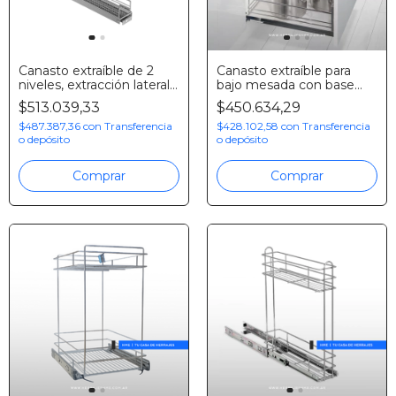
Canasto extraíble de 2
Canasto extraíble para
niveles, extracción lateral
bajo mesada con base
cierre suave, Hafele
antideslizante, cromo,
$513.039,33
$450.634,29
Hafele
$487.387,36
con
Transferencia
$428.102,58
con
Transferencia
o depósito
o depósito
Comprar
Comprar