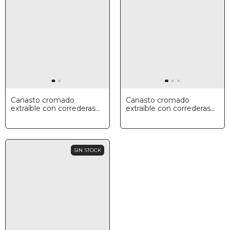
Canasto cromado
Canasto cromado
extraíble con correderas
extraíble con correderas
telescópicas con bandeja,
telescópicas sin bandeja,
Hafele
Hafele
SIN STOCK