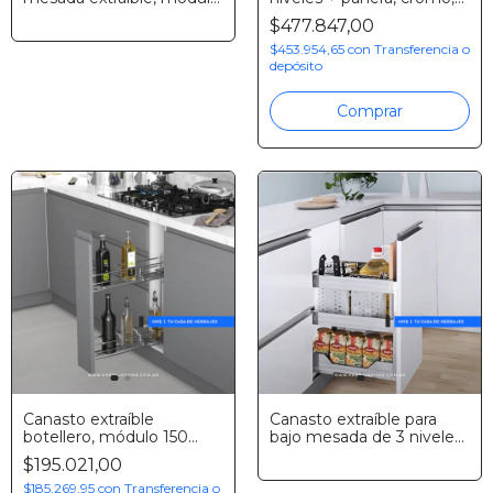
230 mm, cromo, Fark
Starax
$477.847,00
$453.954,65
con
Transferencia o
depósito
Comprar
Canasto extraíble
Canasto extraíble para
botellero, módulo 150
bajo mesada de 3 niveles
mm, cromo, Starax
con soft closing, Eurohard
$195.021,00
$185.269,95
con
Transferencia o