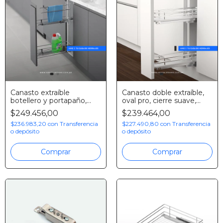
Canasto extraíble
Canasto doble extraíble,
botellero y portapaño,
oval pro, cierre suave,
cromo, Starax
ADN
$249.456,00
$239.464,00
$236.983,20
con
Transferencia
$227.490,80
con
Transferencia
o depósito
o depósito
Comprar
Comprar