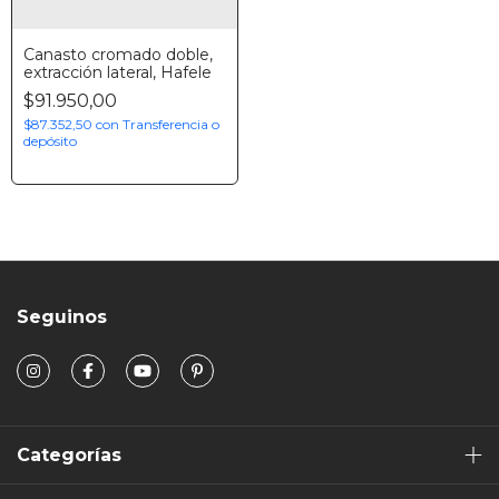
Canasto cromado doble,
extracción lateral, Hafele
$91.950,00
$87.352,50
con
Transferencia o
depósito
Seguinos
Categorías