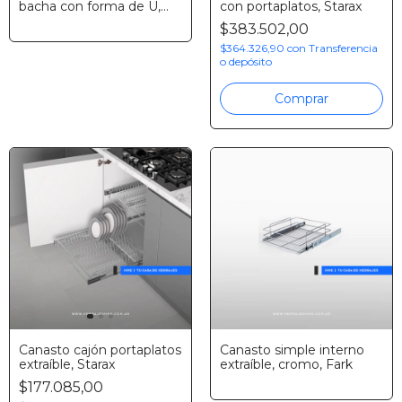
bacha con forma de U,
con portaplatos, Starax
cierre suave, cromo,
$383.502,00
Eurohard
$364.326,90
con
Transferencia
o depósito
Comprar
Canasto cajón portaplatos
Canasto simple interno
extraíble, Starax
extraíble, cromo, Fark
$177.085,00