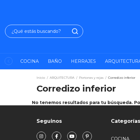
COCINA
BAÑO
HERRAJES
ARQUITECTUR
Inicio
/
ARQUITECTURA
/
Portones y rejas
/
Corredizo inferior
Corredizo inferior
No tenemos resultados para tu búsqueda. Por 
Seguinos
Categoría
COCINA