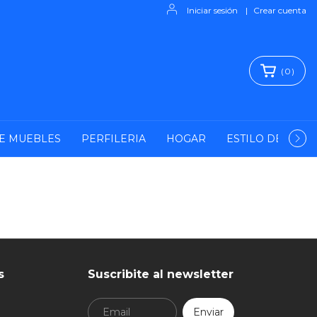
Iniciar sesión
|
Crear cuenta
(
0
)
E MUEBLES
PERFILERIA
HOGAR
ESTILO DE VIDA
s
Suscribite al newsletter