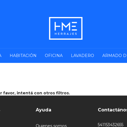
A
HABITACIÓN
OFICINA
LAVADERO
ARMADO D
favor, intentá con otros filtros.
s
Ayuda
Contactáno
541153432655
Quienes somos