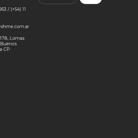
53 / (+54) 11
eshme.com.ar
178, Lomas
- Buenos
na CP