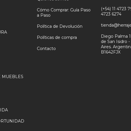
(+54) 11 4723 79
Cómo Comprar: Guía Paso
4723 6274
a Paso
tienda@herraj
Política de Devolución
URA
Diego Palma 1
Políticas de compra
de San Isidro 
N
Aires. Argenti
Contacto
B1642FJX
 MUEBLES
VIDA
ORTUNIDAD