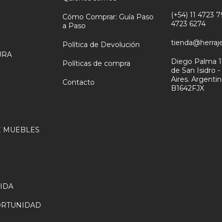
(+54) 11 4723 79
Cómo Comprar: Guía Paso
4723 6274
a Paso
tienda@herraj
Política de Devolución
URA
Diego Palma 1
Políticas de compra
de San Isidro 
N
Aires. Argenti
Contacto
B1642FJX
 MUEBLES
VIDA
ORTUNIDAD