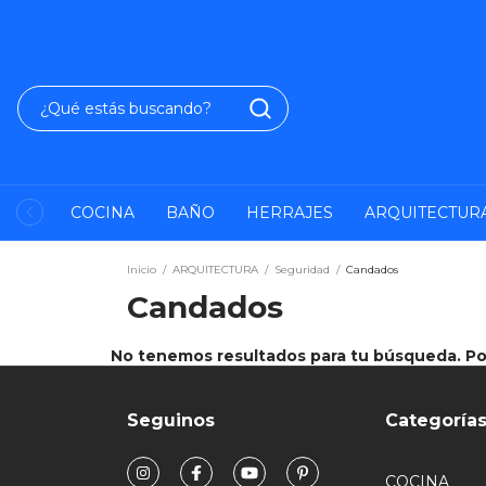
COCINA
BAÑO
HERRAJES
ARQUITECTUR
Inicio
/
ARQUITECTURA
/
Seguridad
/
Candados
Candados
No tenemos resultados para tu búsqueda. Por 
Seguinos
Categoría
COCINA