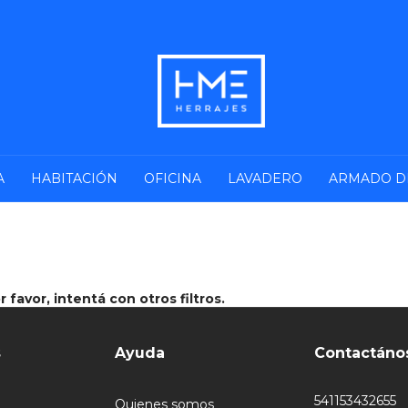
A
HABITACIÓN
OFICINA
LAVADERO
ARMADO D
favor, intentá con otros filtros.
s
Ayuda
Contactáno
541153432655
Quienes somos