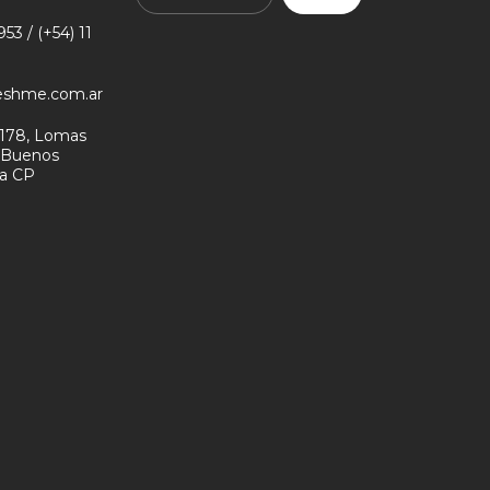
53 / (+54) 11
eshme.com.ar
178, Lomas
- Buenos
na CP