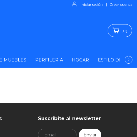
Iniciar sesión
|
Crear cuenta
(
0
)
E MUEBLES
PERFILERIA
HOGAR
ESTILO DE VIDA
s
Suscribite al newsletter