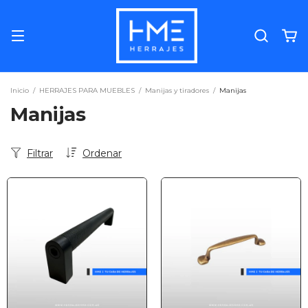
Inicio
/
HERRAJES PARA MUEBLES
/
Manijas y tiradores
/
Manijas
Manijas
Filtrar
Ordenar