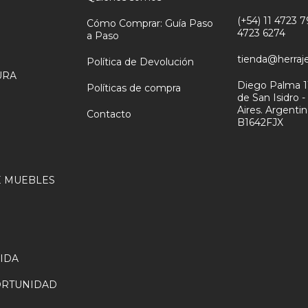
(+54) 11 4723 79
Cómo Comprar: Guía Paso
4723 6274
a Paso
tienda@herraj
Política de Devolución
URA
Diego Palma 1
Políticas de compra
de San Isidro 
N
Aires. Argenti
Contacto
B1642FJX
 MUEBLES
VIDA
ORTUNIDAD