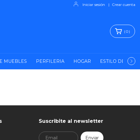
Iniciar sesión
|
Crear cuenta
(
0
)
E MUEBLES
PERFILERIA
HOGAR
ESTILO DE VIDA
s
Suscribite al newsletter