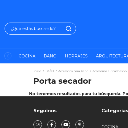
COCINA
BAÑO
HERRAJES
ARQUITECTUR
Inicio
/
BAÑO
/
Accesorios para baño
/
Accesorios autoadhesivo
Porta secador
No tenemos resultados para tu búsqueda. Por 
Seguinos
Categoría
COCINA