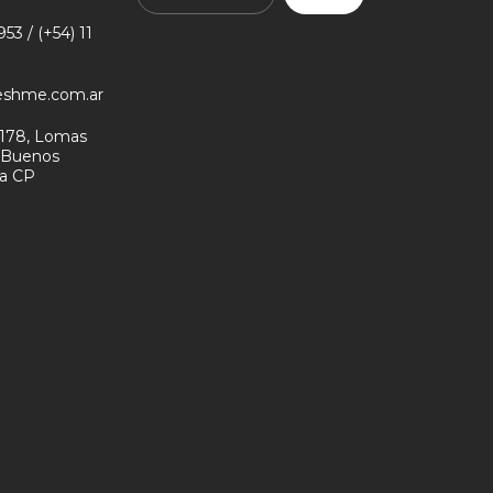
53 / (+54) 11
eshme.com.ar
178, Lomas
- Buenos
na CP