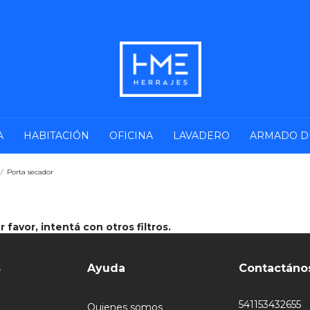
A
HABITACIÓN
OFICINA
LAVADERO
ARMADO D
/
Porta secador
favor, intentá con otros filtros.
s
Ayuda
Contactáno
541153432655
Quienes somos