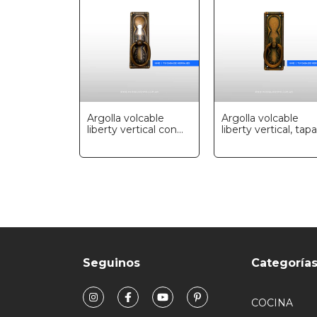
Argolla volcable
Argolla volcable
liberty vertical con
liberty vertical, tapa
bocallave, Marella
ciega, Marella
Seguinos
Categoría
COCINA