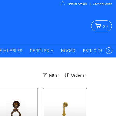
Iniciar sesión
|
Crear cuenta
(
0
)
E MUEBLES
PERFILERIA
HOGAR
ESTILO DE VIDA
Filtrar
Ordenar