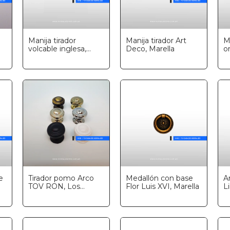
Manija tirador
Manija tirador Art
M
volcable inglesa,
Deco, Marella
o
Marella
e
Tirador pomo Arco
Medallón con base
A
TOV RON, Los
Flor Luis XVI, Marella
Li
Halcones
c