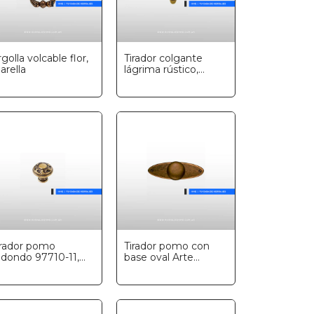
golla volcable flor,
Tirador colgante
arella
lágrima rústico,
Marella
irador pomo
Tirador pomo con
edondo 97710-11,
base oval Arte
arella
Povera, Marella