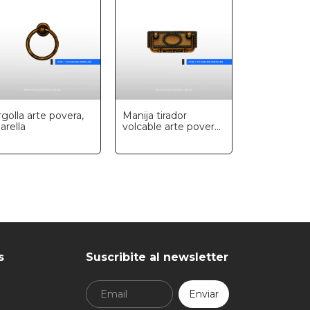
rgolla arte povera,
Manija tirador
arella
volcable arte povera
con plaqueta
rectangular, Marella
s
Suscribite al newsletter