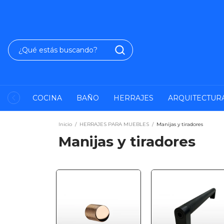
COCINA
BAÑO
HERRAJES
ARQUITECTUR
Inicio
/
HERRAJES PARA MUEBLES
/
Manijas y tiradores
Manijas y tiradores