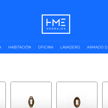
A
HABITACIÓN
OFICINA
LAVADERO
ARMADO D