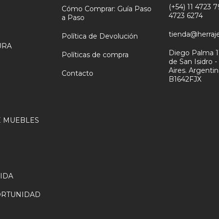
(+54) 11 4723 79
Cómo Comprar: Guía Paso
4723 6274
a Paso
tienda@herraj
Política de Devolución
URA
Diego Palma 1
Políticas de compra
de San Isidro 
N
Aires. Argenti
Contacto
B1642FJX
 MUEBLES
VIDA
ORTUNIDAD