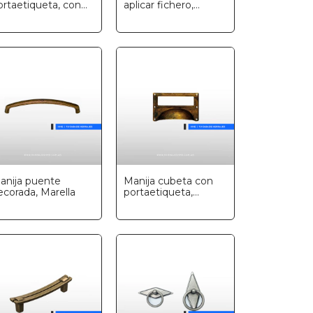
ortaetiqueta, con
aplicar fichero,
laca, Marella
Marella
anija puente
Manija cubeta con
ecorada, Marella
portaetiqueta,
Marella