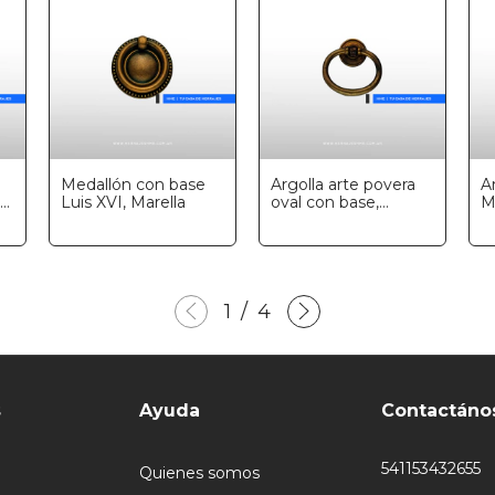
Medallón con base
Argolla arte povera
A
Luis XVI, Marella
oval con base,
M
Marella
1
/
4
s
Ayuda
Contactáno
541153432655
Quienes somos