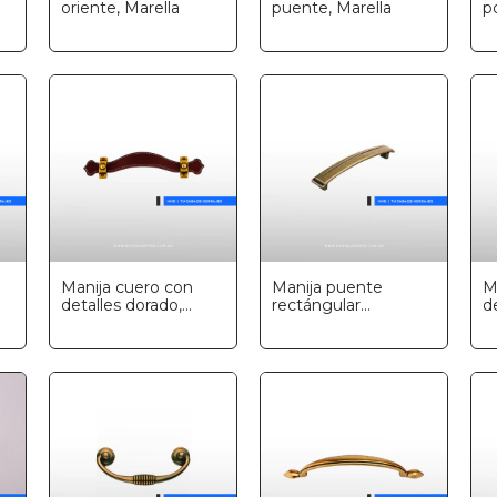
oriente, Marella
puente, Marella
p
p
Manija cuero con
Manija puente
M
detalles dorado,
rectángular
d
Marella
decorada, Marella