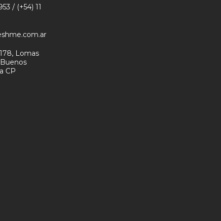
53 / (+54) 11
eshme.com.ar
178, Lomas
- Buenos
na CP