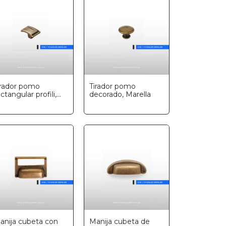
irador pomo
Tirador pomo
ctangular profili,
decorado, Marella
arella
anija cubeta con
Manija cubeta de