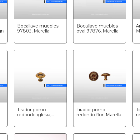
Bocallave muebles
Bocallave muebles
Ar
gn
97803, Marella
oval 97876, Marella
M
Tirador pomo
Tirador pomo
T
redondo iglesia,
redondo flor, Marella
r
Marella
M