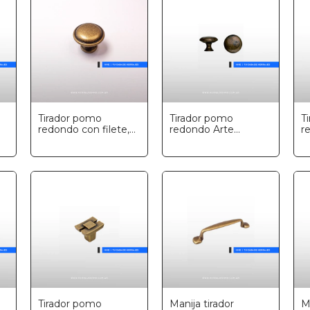
Tirador pomo
Tirador pomo
T
redondo con filete,
redondo Arte
re
Marella
Povera, Marella
M
Tirador pomo
Manija tirador
M