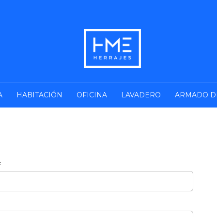
A
HABITACIÓN
OFICINA
LAVADERO
ARMADO D
e