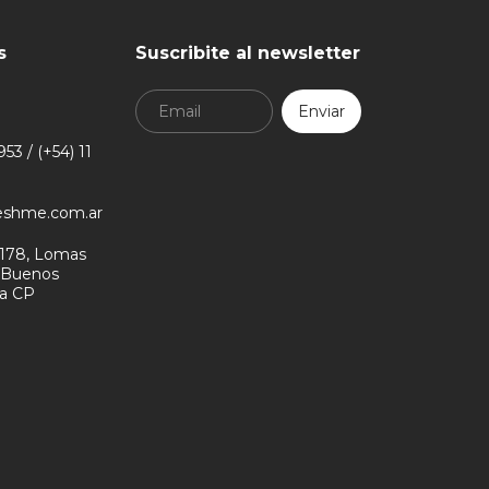
s
Suscribite al newsletter
53 / (+54) 11
eshme.com.ar
178, Lomas
- Buenos
na CP