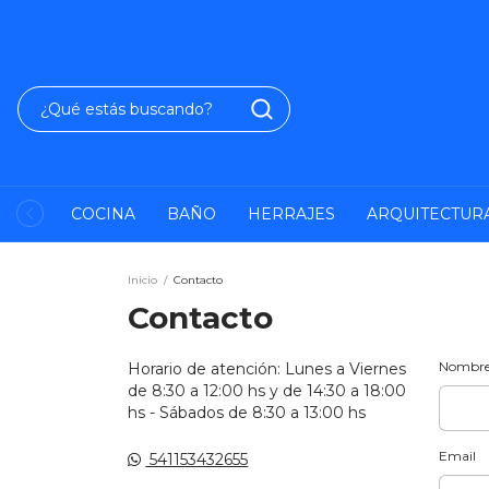
COCINA
BAÑO
HERRAJES
ARQUITECTUR
Inicio
/
Contacto
Contacto
Nombr
Horario de atención: Lunes a Viernes
de 8:30 a 12:00 hs y de 14:30 a 18:00
hs - Sábados de 8:30 a 13:00 hs
Email
541153432655