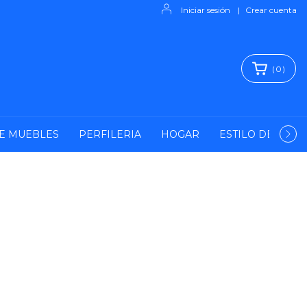
Iniciar sesión
|
Crear cuenta
(
0
)
E MUEBLES
PERFILERIA
HOGAR
ESTILO DE VIDA