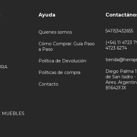
s
Ayuda
Contactáno
541153432655
Quienes somos
(+54) 11 4723 79
Cómo Comprar: Guía Paso
4723 6274
a Paso
tienda@herraj
Política de Devolución
URA
Diego Palma 1
Políticas de compra
de San Isidro 
N
Aires. Argenti
Contacto
B1642FJX
 MUEBLES