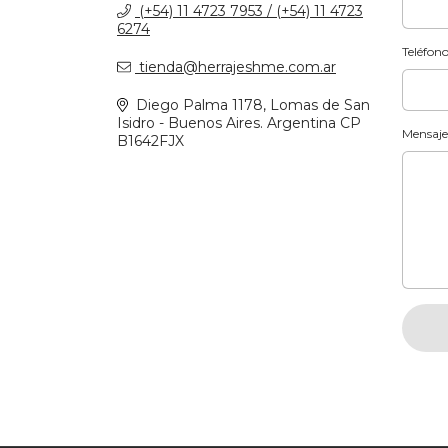
(+54) 11 4723 7953 / (+54) 11 4723
6274
Teléfon
tienda@herrajeshme.com.ar
Diego Palma 1178, Lomas de San
Isidro - Buenos Aires. Argentina CP
Mensaje
B1642FJX